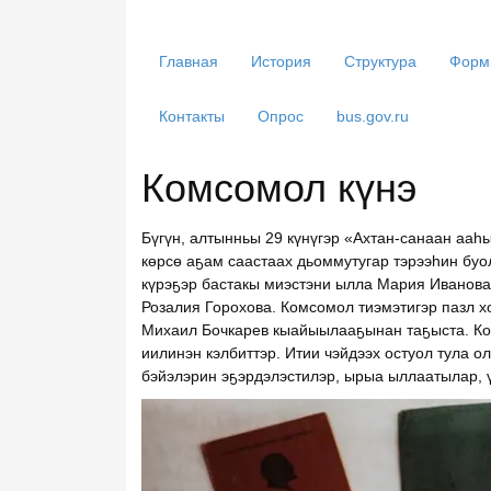
Главная
История
Структура
Форм
Контакты
Опрос
bus.gov.ru
Комсомол күнэ
Бүгүн, алтынньы 29 күнүгэр «Ахтан-санаан ааһ
көрсө аҕам саастаах дьоммутугар тэрээһин буо
күрэҕэр бастакы миэстэни ылла Мария Иванова,
Розалия Горохова. Комсомол тиэмэтигэр пазл х
Михаил Бочкарев кыайыылааҕынан таҕыста. Ко
иилинэн кэлбиттэр. Итии чэйдээх остуол тула ол
бэйэлэрин эҕэрдэлэстилэр, ырыа ыллаатылар, ү