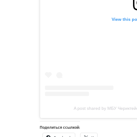
View this p
A post shared by МБУ Черикте
Поделиться ссылкой: