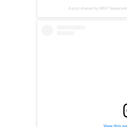
A post shared by МБУ Черикте
View this p