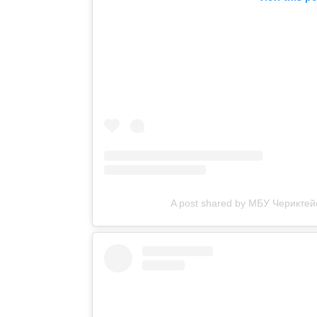
A post shared by МБУ Черикте