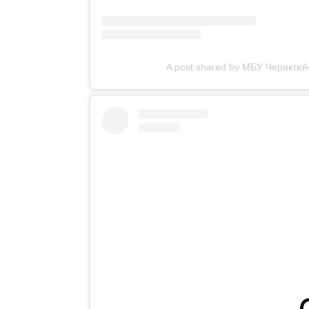
A post shared by МБУ Черикте