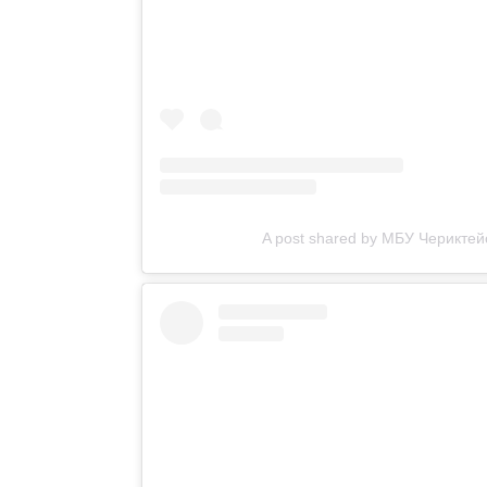
A post shared by МБУ Черикте