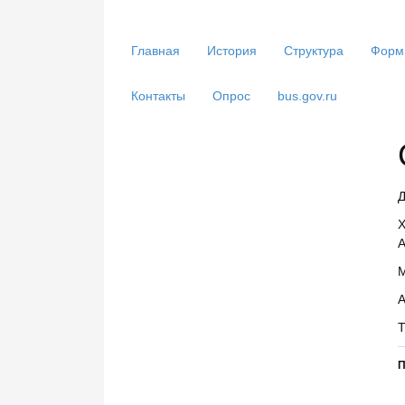
Главная
История
Структура
Форм
Контакты
Опрос
bus.gov.ru
Д
Х
А
М
А
Т
П