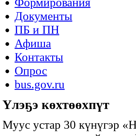
Формирования
Документы
ПБ и ПН
Афиша
Контакты
Опрос
bus.gov.ru
Үлэҕэ көхтөөхпүт
Муус устар 30 күнүгэр «