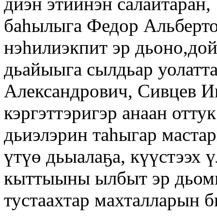
диэн этиинэн салайтаран,
баһылыга Федор Альберт
нэһилиэкпит эр дьоно,до
дьайыыга сылдьар уолатт
Александрович, Сивцев И
кэргэттэригэр анаан отту
дьиэлэрин таһыгар мастар
үтүө дьыалаҕа, күүстээх 
кыттыыны ылбыт эр дьомм
тустаахтар махталларын б