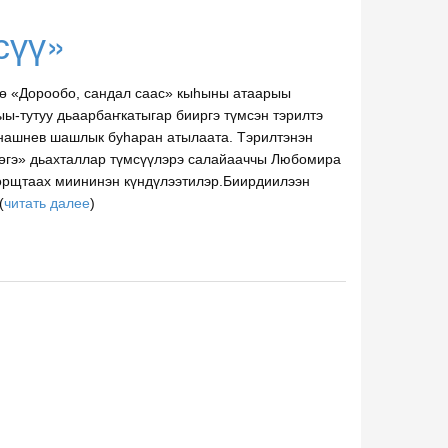
сүү»
рсө «Дорообо, сандал саас» кыһыны атаарыы
ыы-тутуу дьаарбаҥкатыгар бииргэ түмсэн тэрилтэ
рнашнев шашлык буһаран атылаата. Тэрилтэнэн
үөгэ» дьахталлар түмсүүлэрэ салайааччы Любомира
орщтаах миининэн күндүлээтилэр.Биирдиилээн
(
читать далее
)