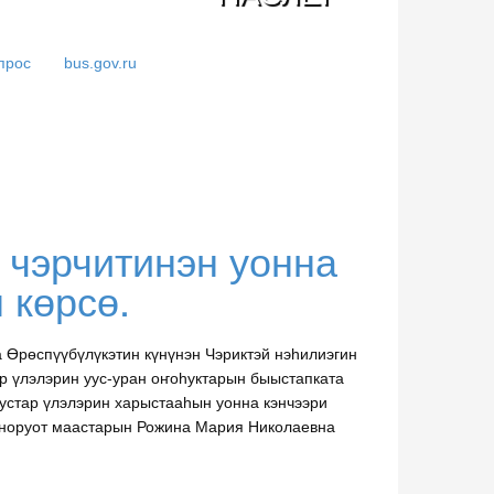
прос
bus.gov.ru
 чэрчитинэн уонна
 көрсө.
а Өрөспүүбүлүкэтин күнүнэн Чэриктэй нэһилиэгин
р үлэлэрин уус-уран оҥоһуктарын быыстапката
устар үлэлэрин харыстааһын уонна кэнчээри
 норуот маастарын Рожина Мария Николаевна