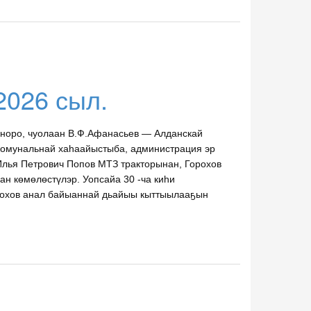
2026 сыл.
онноро, чуолаан В.Ф.Афанасьев — Алданскай
 комунальнай хаһаайыстыба, администрация эр
 Илья Петрович Попов МТЗ тракторынан, Горохов
н көмөлөстүлэр. Уопсайа 30 -ча киһи
орохов анал байыаннай дьайыы кыттыылааҕын