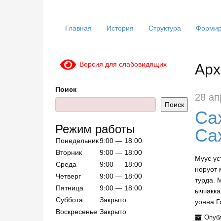
Главная
История
Структура
Формир
Арх
Версия для слабовидящих
Поиск
28 ап
Поиск
Са
Режим работы
Са
Понедельник
9:00 — 18:00
Вторник
9:00 — 18:00
Муус ус
Среда
9:00 — 18:00
норуот 
Четверг
9:00 — 18:00
турда. 
Пятница
9:00 — 18:00
ыччакка
Суббота
Закрыто
уонна Г
Воскресенье
Закрыто
Опуб