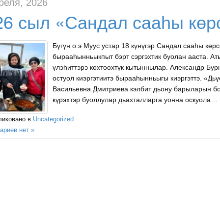
реля, 2026
26 сыл «Сандал сааһы көр
Бүгүн о.э Муус устар 18 күнүгэр Сандал сааһы кө
бырааһынньыкпыт бэрт сэргэхтик буолан ааста. Ат
үлэһиттэрэ көхтөөхтүк кытыннылар. Александр Бу
остуол киэргэтиитэ бырааһынньыгы киэргэттэ. «Дь
Васильевна Дмитриева кэлбит дьону барыларын б
күрэхтэр буоллулар дьахталларга уонна оскуола… 
ликовано в
Uncategorized
ариев нет »