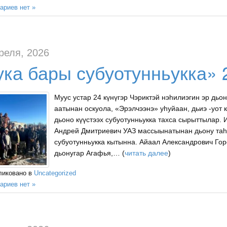
ариев нет »
реля, 2026
ука бары субуотунньукка» 
Муус устар 24 күнүгэр Чэриктэй нэһилиэгин эр дь
аатынан оскуола, «Эрэлчээнэ» уһуйаан, дьиэ -уот
дьоно күүстээх субуотунньукка тахса сырыттылар.
Андрей Дмитриевич УАЗ массыынатынан дьону таһа
субуотунньукка кытынна. Айаал Александрович Г
дьонугар Агафья,… (
читать далее
)
ликовано в
Uncategorized
ариев нет »