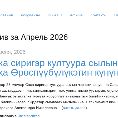
ования
Документы
ПБ и ПН
Афиша
Контакты
О
ив за Апрель 2026
реля, 2026
ха сиригэр култуура сылын
ха Өрөспүүбүлүкэтин күнүн
тар 28 күнүгэр Саха сиригэр култуура сылын чэрчитинэн уонна Сах
маастардарын, иистэнньэннэрин, мас уонна тимир уустарын, оҕоло
Маннык быыстапка туруута норуоппут айымньытын билиһиннэрии, у
 билиһиннэрэр, сырдатар сыаллаах ыытылынна. Нэһилиэкпит икки
орохова Александра Николаевна… (
читать далее
)
ликовано в
Uncategorized