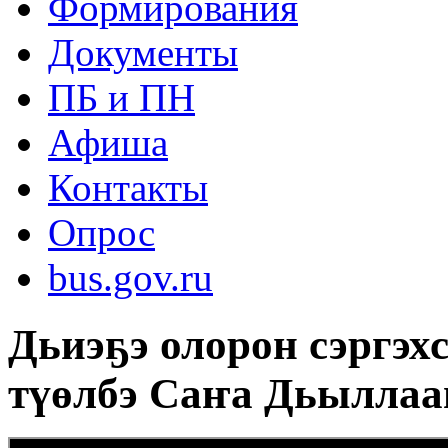
Формирования
Документы
ПБ и ПН
Афиша
Контакты
Опрос
bus.gov.ru
Дьиэҕэ олорон сэргэх
түөлбэ Саҥа Дьыллаа