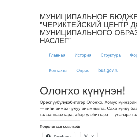
МУНИЦИПАЛЬНОЕ БЮДЖЕ
"ЧЕРИКТЕЙСКИЙ ЦЕНТР Д
МУНИЦИПАЛЬНОГО ОБРАЗ
НАСЛЕГ"
Главная
История
Структура
Фо
Контакты
Опрос
bus.gov.ru
Олоҥхо күнүнэн!
Өрөспүүбүлүкэбитигэр Олоҥхо, Хомус күннэри
— киһи аймах чулуу айымньыта. Саха күндү ба
талааннаахтара, айар үлэһиттэрэ — үлэлэрэ т
Поделиться ссылкой:
Facebook
X