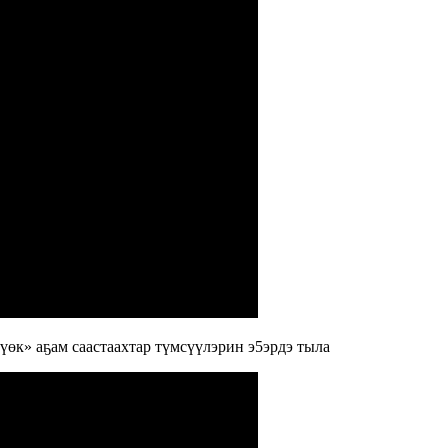
к» аҕам саастаахтар түмсүүлэрин э5эрдэ тыла