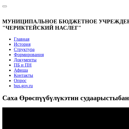
МУНИЦИПАЛЬНОЕ БЮДЖЕТНОЕ УЧРЕЖДЕН
"ЧЕРИКТЕЙСКИЙ НАСЛЕГ"
Главная
История
Структура
Формирования
Документы
ПБ и ПН
Афиша
Контакты
Опрос
bus.gov.ru
Саха Өрөспүүбүлүкэтин судаарыстыба