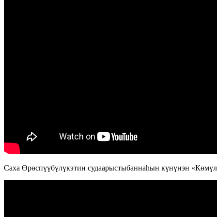
Саха Өрөспүүбүлүкэтин судаарыстыбаннаһын күнүнэн «Көмүлүө