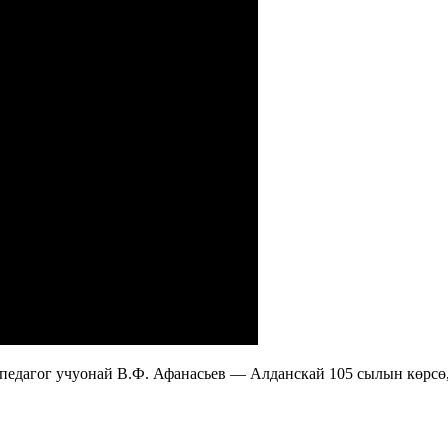
, педагог учуонай В.Ф. Афанасьев — Алданскай 105 сылын көрсө