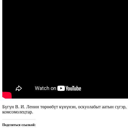
Бүгүн В. И. Ленин төрөөбүт күнүнэн, оскуолабыт аатын сүгэр
комсомолецтар.
Поделиться ссылкой: