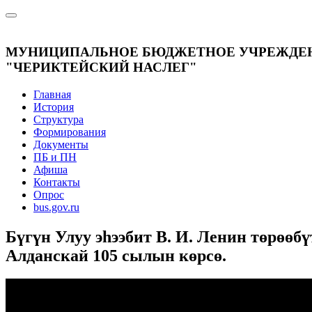
МУНИЦИПАЛЬНОЕ БЮДЖЕТНОЕ УЧРЕЖДЕН
"ЧЕРИКТЕЙСКИЙ НАСЛЕГ"
Главная
История
Структура
Формирования
Документы
ПБ и ПН
Афиша
Контакты
Опрос
bus.gov.ru
Бүгүн Улуу эһээбит В. И. Ленин төрөөб
Алданскай 105 сылын көрсө.