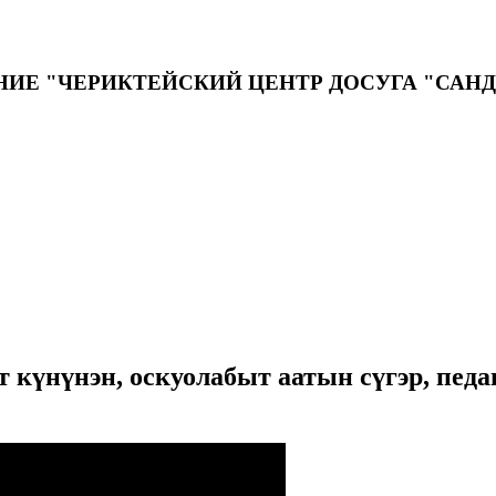
ИЕ "ЧЕРИКТЕЙСКИЙ ЦЕНТР ДОСУГА "САН
үт күнүнэн, оскуолабыт аатын сүгэр, пе