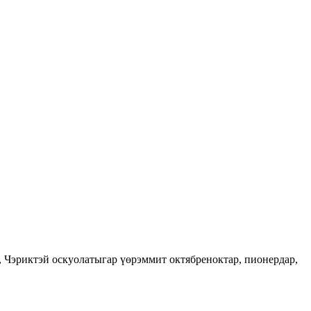
, Чэриктэй оскуолатыгар үөрэммит октябреноктар, пионердар,